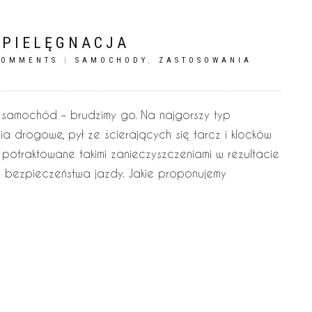
I PIELĘGNACJA
COMMENTS
|
SAMOCHODY
,
ZASTOSOWANIA
ąc samochód – brudzimy go. Na najgorszy typ
a drogowe, pył ze ścierających się tarcz i klocków
potraktowane takimi zanieczyszczeniami w rezultacie
 bezpieczeństwa jazdy. Jakie proponujemy