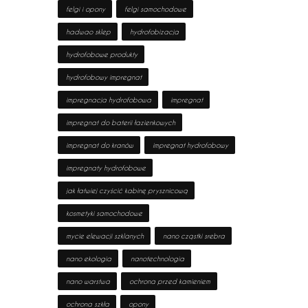
felgi i opony
felgi samochodowe
hadwao sklep
hydrofobizacja
hydrofobowe produkty
hydrofobowy impregnat
impregnacja hydrofobowa
impregnat
impregnat do baterii łazienkowych
impregnat do kranów
impregnat hydrofobowy
impregnaty hydrofobowe
jak łatwiej czyścić kabinę prysznicową
kosmetyki samochodowe
mycie elewacji szklanych
nano cząstki srebra
nano ekologia
nanotechnologia
nano warstwa
ochrona przed kamieniem
ochrona szkła
opony