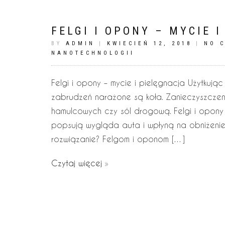
FELGI I OPONY – MYCIE 
BY
ADMIN
|
KWIECIEŃ 12, 2018
|
NO 
NANOTECHNOLOGII
Felgi i opony – mycie i pielęgnacja Użytkuj
zabrudzeń narażone są koła. Zanieczyszczeni
hamulcowych czy sól drogową. Felgi i opony 
popsują wygląda auta i wpłyną na obniżenie
rozwiązanie? Felgom i oponom […]
Czytaj więcej