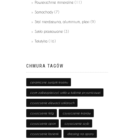
Powierzchnie mineralne
(11)
Samochody
(7)
Stal nierdzewna, aluminium, plexi
(9)
Szkło piaskowane
(3)
Tekstylia
(16)
CHMURA TAGÓW
ceramiczne związki krzemu
czym zabezpieczyć szkło w kabinie prysznicowej
czyszczenie elewacji szklanych
czyszczenie felg
czyszczenie kranów
czyszczenie opon
czyszczenie szyb
czyszczenie łazienki
dressing na opony