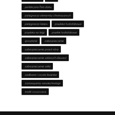
perfekcyjna Pani domu
pielęgnacja elementów chromowanych
pielęgnacja lakieru
powłoka hydrofobowa
powłoka na felgi
powłoki hydrofobowe
sprzątanie
zabezpieczenie
zabezpieczenie przed rdzą
zabezpieczenie szklanych elewacji
zabezpieczenie szkła
zadbana i czysta łazienka
zastosowania nanotechnologii
środki czyszczące