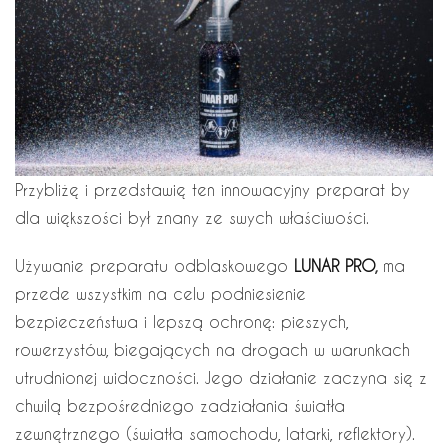
Przybliżę i przedstawię ten innowacyjny preparat by
dla większości był znany ze swych właściwości.
Używanie preparatu odblaskowego
LUNAR PRO
,
ma
przede wszystkim na celu podniesienie
bezpieczeństwa i lepszą ochronę: pieszych,
rowerzystów, biegających na drogach w warunkach
utrudnionej widoczności. Jego działanie zaczyna się z
chwilą bezpośredniego zadziałania światła
zewnętrznego (światła samochodu, latarki, reflektory).