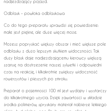
nadjeżdżający pojazd.
Odblask – powłoka odblaskowa
Co do tego preparatu sprawdzi się powiedzenie:
małe jest piękne, ale duże więcej może.
Możesz popryskać większy obszar i mieć większe pole
odblasku z dużo lepszym skutkiem widoczności. Tak
duży blask daje nadjeżdżającemu kierowcy większą
szansę na dostrzeżenie naszej sylwetki i odpowiedni
czas na reakcję, i kilkakrotnie zwiększy widoczność
rowerzystów i pieszych po zmroku.
Preparat o pojemności 100 ml jest wydajny i wystarczy
do kilkakrotnego użycia. Dzięki zawartości w składzie
środka polimerów, spryskany materiał nabierze lekkiego