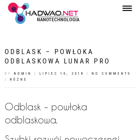
Toggle
navigat
NANOTECHNOLOGIA
ODBLASK – POWŁOKA
ODBLASKOWA LUNAR PRO
BY
ADMIN
|
LIPIEC 10, 2018
|
NO COMMENTS
|
RÓŻNE
Odblask – powłoka
odblaskowa.
Szybki rozwój nowoczesnej