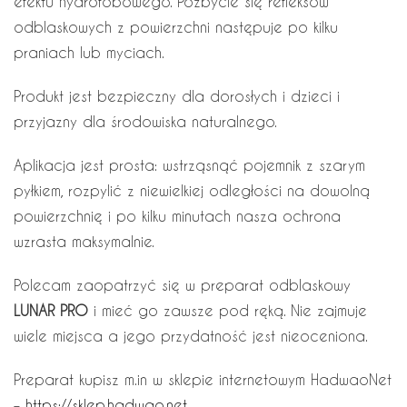
efektu hydrofobowego. Pozbycie się refleksów
odblaskowych z powierzchni następuje po kilku
praniach lub myciach.
Produkt jest bezpieczny dla dorosłych i dzieci i
przyjazny dla środowiska naturalnego.
Aplikacja jest prosta: wstrząsnąć pojemnik z szarym
pyłkiem, rozpylić z niewielkiej odległości na dowolną
powierzchnię i po kilku minutach nasza ochrona
wzrasta maksymalnie.
Polecam zaopatrzyć się w preparat odblaskowy
LUNAR PRO
i mieć go zawsze pod ręką. Nie zajmuje
wiele miejsca a jego przydatność jest nieoceniona.
Preparat kupisz m.in w sklepie internetowym HadwaoNet
–
https://sklep.hadwao.net