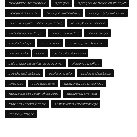
impregnacja hydrofobowa
impregnat
impregnat do baterii łazienkowych
impregnat do kranów
impregnat hydrofobowy
impregnaty hydrofobowe
jak łatwiej czyścić kabinę prysznicową
kosmetyki samochodowe
mycie elewacji szklanych
nano cząstki srebra
nano ekologia
nanotechnologia
nano warstwa
ochrona przed kamieniem
ochrona szkła
opony
perfekcyjna Pani domu
pielęgnacja elementów chromowanych
pielęgnacja lakieru
powłoka hydrofobowa
powłoka na felgi
powłoki hydrofobowe
sprzątanie
zabezpieczenie
zabezpieczenie przed rdzą
zabezpieczenie szklanych elewacji
zabezpieczenie szkła
zadbana i czysta łazienka
zastosowania nanotechnologii
środki czyszczące