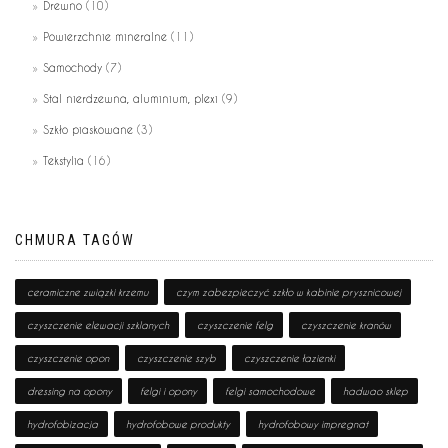
Drewno
(10)
Powierzchnie mineralne
(11)
Samochody
(7)
Stal nierdzewna, aluminium, plexi
(9)
Szkło piaskowane
(3)
Tekstylia
(16)
CHMURA TAGÓW
ceramiczne związki krzemu
czym zabezpieczyć szkło w kabinie prysznicowej
czyszczenie elewacji szklanych
czyszczenie felg
czyszczenie kranów
czyszczenie opon
czyszczenie szyb
czyszczenie łazienki
dressing na opony
felgi i opony
felgi samochodowe
hadwao sklep
hydrofobizacja
hydrofobowe produkty
hydrofobowy impregnat