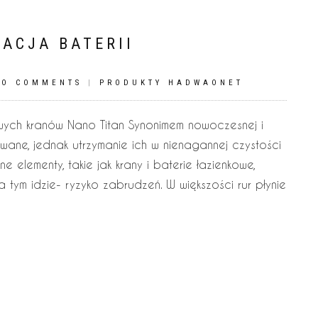
NACJA BATERII
NO COMMENTS
|
PRODUKTY HADWAONET
owych kranów Nano Titan Synonimem nowoczesnej i
wane, jednak utrzymanie ich w nienagannej czystości
e elementy, takie jak krany i baterie łazienkowe,
 tym idzie- ryzyko zabrudzeń. W większości rur płynie