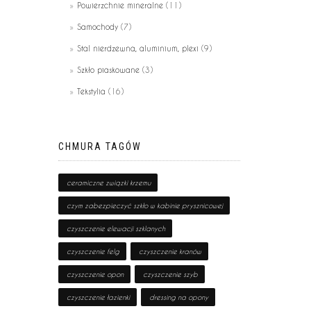
Powierzchnie mineralne
(11)
Samochody
(7)
Stal nierdzewna, aluminium, plexi
(9)
Szkło piaskowane
(3)
Tekstylia
(16)
CHMURA TAGÓW
ceramiczne związki krzemu
czym zabezpieczyć szkło w kabinie prysznicowej
czyszczenie elewacji szklanych
czyszczenie felg
czyszczenie kranów
czyszczenie opon
czyszczenie szyb
czyszczenie łazienki
dressing na opony