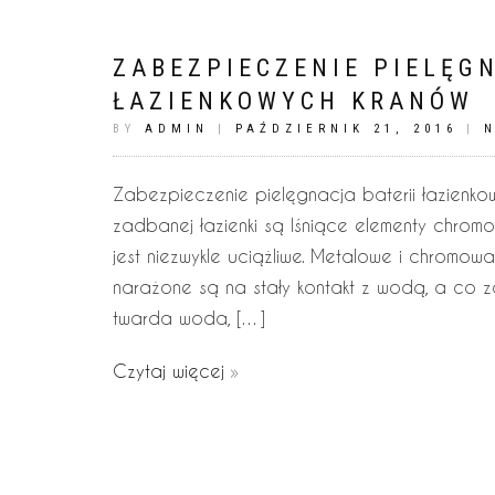
ZABEZPIECZENIE PIELĘG
ŁAZIENKOWYCH KRANÓW
BY
ADMIN
|
PAŹDZIERNIK 21, 2016
|
Zabezpieczenie pielęgnacja baterii łazienk
zadbanej łazienki są lśniące elementy chromo
jest niezwykle uciążliwe. Metalowe i chromowan
narażone są na stały kontakt z wodą, a co za
twarda woda, […]
Czytaj więcej