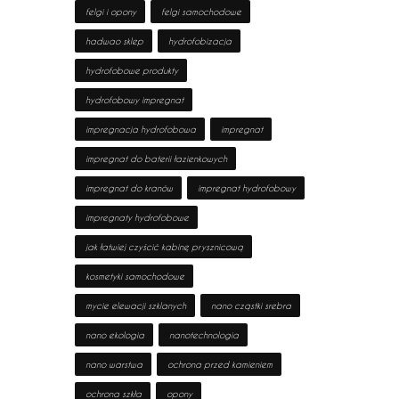
felgi i opony
felgi samochodowe
hadwao sklep
hydrofobizacja
hydrofobowe produkty
hydrofobowy impregnat
impregnacja hydrofobowa
impregnat
impregnat do baterii łazienkowych
impregnat do kranów
impregnat hydrofobowy
impregnaty hydrofobowe
jak łatwiej czyścić kabinę prysznicową
kosmetyki samochodowe
mycie elewacji szklanych
nano cząstki srebra
nano ekologia
nanotechnologia
nano warstwa
ochrona przed kamieniem
ochrona szkła
opony