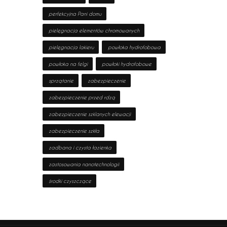
perfekcyjna Pani domu
pielęgnacja elementów chromowanych
pielęgnacja lakieru
powłoka hydrofobowa
powłoka na felgi
powłoki hydrofobowe
sprzątanie
zabezpieczenie
zabezpieczenie przed rdzą
zabezpieczenie szklanych elewacji
zabezpieczenie szkła
zadbana i czysta łazienka
zastosowania nanotechnologii
środki czyszczące